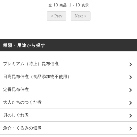
10
1
10
全
商品
-
表示
< Prev
Next >
種類・用途から探す
プレミアム（特上）昆布佃煮
日高昆布佃煮（食品添加物不使用）
定番昆布佃煮
大人たちのつくだ煮
貝のしぐれ煮
魚介・くるみの佃煮