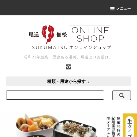
メニュー
昭和21年創業 歴史ある港町、尾道よりお届け。
種類・用途から探す→