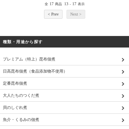
17
13
17
全
商品
-
表示
< Prev
Next >
種類・用途から探す
プレミアム（特上）昆布佃煮
日高昆布佃煮（食品添加物不使用）
定番昆布佃煮
大人たちのつくだ煮
貝のしぐれ煮
魚介・くるみの佃煮