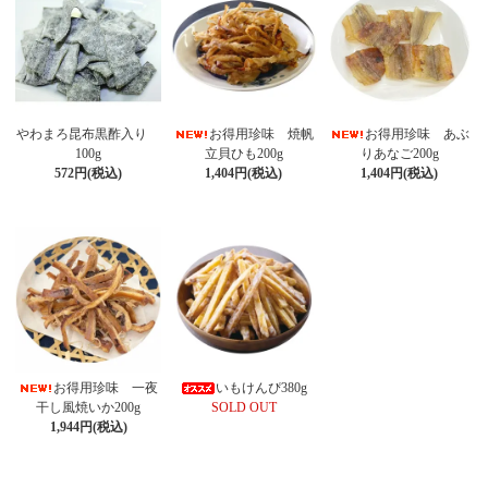
やわまろ昆布黒酢入り
お得用珍味 焼帆
お得用珍味 あぶ
100g
立貝ひも200g
りあなご200g
572円(税込)
1,404円(税込)
1,404円(税込)
お得用珍味 一夜
いもけんぴ380g
干し風焼いか200g
SOLD OUT
1,944円(税込)