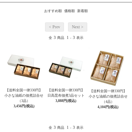
おすすめ順
価格順
新着順
< Prev
Next >
3
1
3
全
商品
-
表示
【送料全国一律330円】
【送料全国一律330円】
【送料全国一律330円】
小さな油紙の佃煮詰合せ
日高昆布佃煮3品セット
小さな油紙の佃煮詰合せ
（3品）
3,888円(税込)
（4品）
3,456円(税込)
4,104円(税込)
3
1
3
全
商品
-
表示