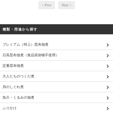
< Prev
Next >
種類・用途から探す
プレミアム（特上）昆布佃煮
日高昆布佃煮（食品添加物不使用）
定番昆布佃煮
大人たちのつくだ煮
貝のしぐれ煮
魚介・くるみの佃煮
ふりかけ