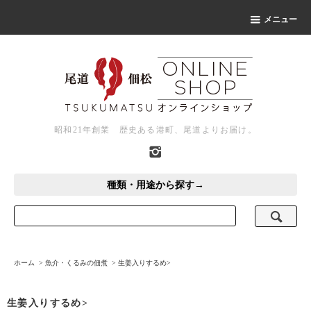
メニュー
昭和21年創業 歴史ある港町、尾道よりお届け。
種類・用途から探す→
ホーム
>
魚介・くるみの佃煮
>
生姜入りするめ>
生姜入りするめ>