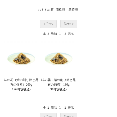
おすすめ順
価格順
新着順
< Prev
Next >
2
1
2
全
商品
-
表示
味の花（鯖の削り節と昆
味の花（鯖の削り節と昆
布の佃煮）260g
布の佃煮）130g
1,620円(税込)
918円(税込)
2
1
2
全
商品
-
表示
< Prev
Next >