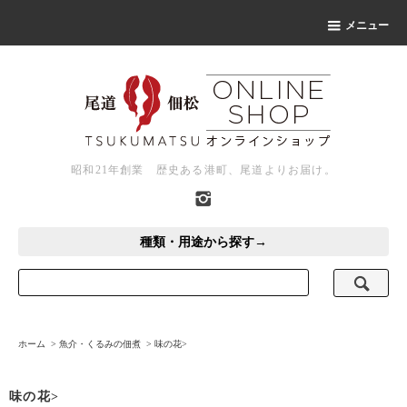
メニュー
昭和21年創業 歴史ある港町、尾道よりお届け。
種類・用途から探す→
ホーム
>
魚介・くるみの佃煮
>
味の花>
味の花>