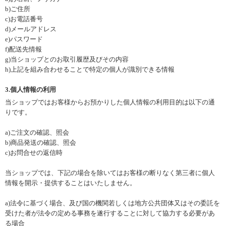
b)ご住所
c)お電話番号
d)メールアドレス
e)パスワード
f)配送先情報
g)当ショップとのお取引履歴及びその内容
h)上記を組み合わせることで特定の個人が識別できる情報
3.個人情報の利用
当ショップではお客様からお預かりした個人情報の利用目的は以下の通
りです。
a)ご注文の確認、照会
b)商品発送の確認、照会
c)お問合せの返信時
当ショップでは、下記の場合を除いてはお客様の断りなく第三者に個人
情報を開示・提供することはいたしません。
a)法令に基づく場合、及び国の機関若しくは地方公共団体又はその委託を
受けた者が法令の定める事務を遂行することに対して協力する必要があ
る場合