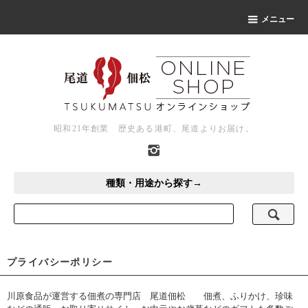
メニュー
昭和21年創業 歴史ある港町、尾道よりお届け。
種類・用途から探す→
プライバシーポリシー
川原食品が運営する佃煮の専門店 尾道佃松 佃煮、ふりかけ、珍味