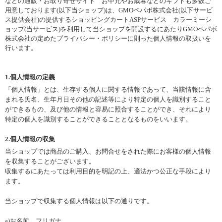
などの通販・お取り寄せサイト お中元やお歳暮などのギフトも多数ご
用意しております(以下当ショップ)は、
GMOペパボ株式会社
(以下サービ
ス提供会社)の提供するショッピングカートASPサービス
カラーミーシ
ョップ
(当サービス)を利用して当ショップを開設するにあたりGMOペパボ
株式会社の定めた
プライバシー・ポリシー
に則った個人情報の取扱いを
行います。
1.個人情報の定義
「個人情報」とは、生存する個人に関する情報であって、当該情報に含
まれる氏名、生年月日その他の記述等により特定の個人を識別すること
ができるもの、及び他の情報と容易に照合することができ、それにより
特定の個人を識別することができることとなるものをいいます。
2.個人情報の収集
当ショップでは商品のご購入、お問合せをされた際にお客様の個人情報
を収集することがございます。
収集するにあたっては利用目的を明記の上、適法かつ公正な手段により
ます。
当ショップで収集する個人情報は以下の通りです。
a)お名前、フリガナ