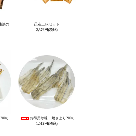
油紙の
昆布三昧セット
2,376円(税込)
00g
お得用珍味 焼さより200g
1,512円(税込)