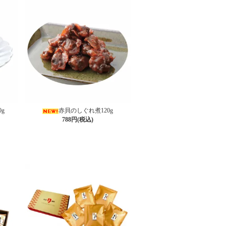
g
赤貝のしぐれ煮120g
788円(税込)