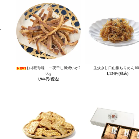
お得用珍味 一夜干し風焼いか2
生炊き甘口山椒ちりめん100
00g
1,134円(税込)
1,944円(税込)