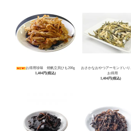
お得用珍味 焼帆立貝ひも200g
おさかなおやつアーモンドいりこ
1,404円(税込)
お得用
1,404円(税込)