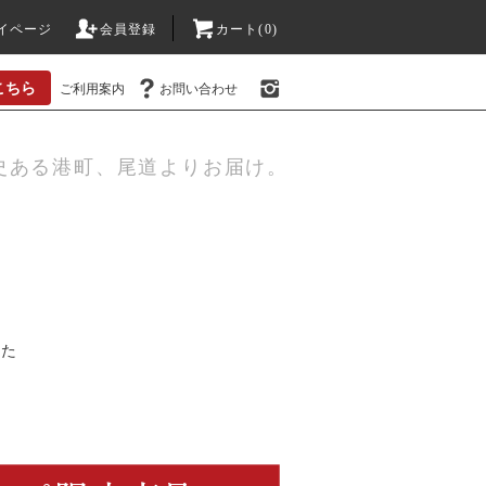
イページ
会員登録
カート(0)
こちら
ご利用案内
お問い合わせ
史ある港町、尾道よりお届け。
した
ら