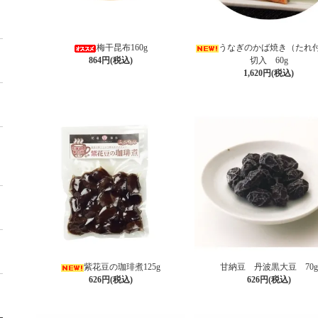
梅干昆布160g
うなぎのかば焼き（たれ付
864円(税込)
切入 60g
1,620円(税込)
紫花豆の珈琲煮125g
甘納豆 丹波黒大豆 70g
626円(税込)
626円(税込)