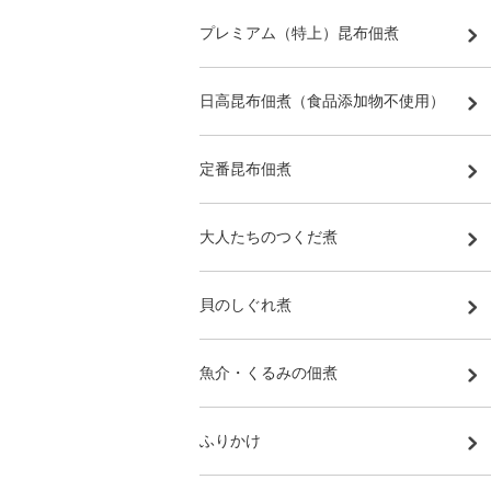
プレミアム（特上）昆布佃煮
日高昆布佃煮（食品添加物不使用）
定番昆布佃煮
大人たちのつくだ煮
貝のしぐれ煮
魚介・くるみの佃煮
ふりかけ