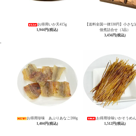
お得用いか天415g
【送料全国一律330円】小さな
1,944円(税込)
佃煮詰合せ（3品）
3,456円(税込)
お得用珍味 あぶりあなご200g
お得用珍味いかそうめん2
1,404円(税込)
1,512円(税込)