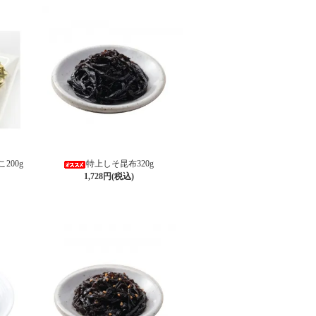
200g
特上しそ昆布320g
1,728円(税込)