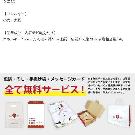
を含む）
【アレルギー】
小麦、大豆
【栄養成分 内容量100gあたり】
エネルギー227kcal たんぱく質21.6g 脂質2.3g 炭水化物29.9g 食塩相当量3.4g