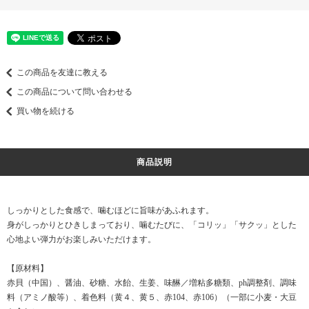
この商品を友達に教える
この商品について問い合わせる
買い物を続ける
商品説明
しっかりとした食感で、噛むほどに旨味があふれます。
身がしっかりとひきしまっており、噛むたびに、「コリッ」「サクッ」とした
心地よい弾力がお楽しみいただけます。
【原材料】
赤貝（中国）、醤油、砂糖、水飴、生姜、味醂／増粘多糖類、ph調整剤、調味
料（アミノ酸等）、着色料（黄４、黄５、赤104、赤106）（一部に小麦・大豆