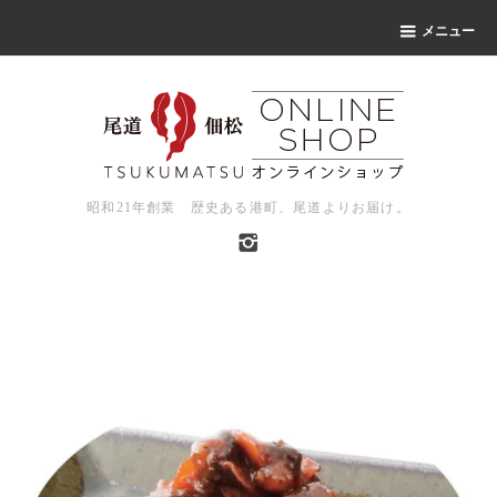
メニュー
昭和21年創業 歴史ある港町、尾道よりお届け。