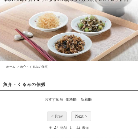
ホーム
>
魚介・くるみの佃煮
魚介・くるみの佃煮
おすすめ順
価格順
新着順
< Prev
Next >
27
1
12
全
商品
-
表示