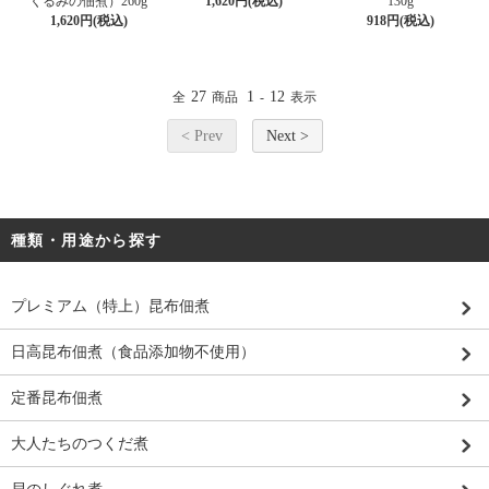
くるみの佃煮）260g
1,620円(税込)
130g
1,620円(税込)
918円(税込)
27
1
12
全
商品
-
表示
< Prev
Next >
種類・用途から探す
プレミアム（特上）昆布佃煮
日高昆布佃煮（食品添加物不使用）
定番昆布佃煮
大人たちのつくだ煮