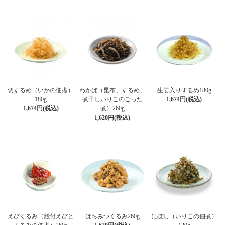
切するめ（いかの佃煮）
わかば（昆布、するめ、
生姜入りするめ180g
180g
煮干しいりこのごった
1,674円(税込)
1,674円(税込)
煮）260g
1,620円(税込)
えびくるみ（殻付えびと
はちみつくるみ260g
にぼし（いりこの佃煮）