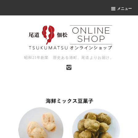
メニュー
昭和21年創業 歴史ある港町、尾道よりお届け。