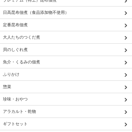
プレミアム（特上）昆布佃煮
日高昆布佃煮（食品添加物不使用）
定番昆布佃煮
大人たちのつくだ煮
貝のしぐれ煮
魚介・くるみの佃煮
ふりかけ
惣菜
珍味・おやつ
アラカルト・乾物
ギフトセット