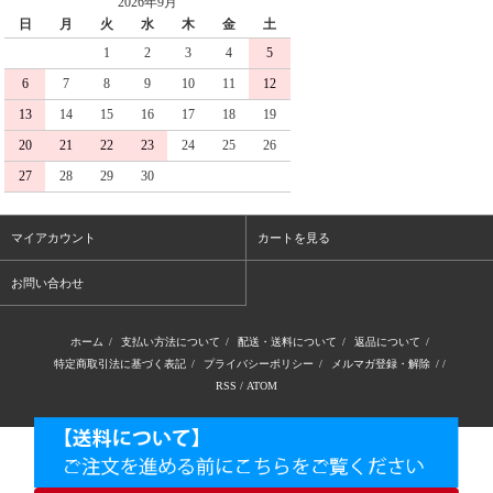
2026年9月
日
月
火
水
木
金
土
1
2
3
4
5
6
7
8
9
10
11
12
13
14
15
16
17
18
19
20
21
22
23
24
25
26
27
28
29
30
マイアカウント
カートを見る
お問い合わせ
ホーム
/
支払い方法について
/
配送・送料について
/
返品について
/
特定商取引法に基づく表記
/
プライバシーポリシー
/
メルマガ登録・解除
/ /
RSS
/
ATOM
昭和21年創業 歴史ある港町、尾道よりお届け。