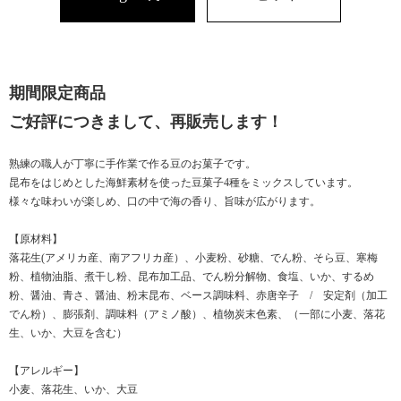
期間限定商品
ご好評につきまして、再販売します！
熟練の職人が丁寧に手作業で作る豆のお菓子です。
昆布をはじめとした海鮮素材を使った豆菓子4種をミックスしています。
様々な味わいが楽しめ、口の中で海の香り、旨味が広がります。
【原材料】
落花生(アメリカ産、南アフリカ産）、小麦粉、砂糖、でん粉、そら豆、寒梅
粉、植物油脂、煮干し粉、昆布加工品、でん粉分解物、食塩、いか、するめ
粉、醤油、青さ、醤油、粉末昆布、ベース調味料、赤唐辛子 / 安定剤（加工
でん粉）、膨張剤、調味料（アミノ酸）、植物炭末色素、（一部に小麦、落花
生、いか、大豆を含む）
【アレルギー】
小麦、落花生、いか、大豆