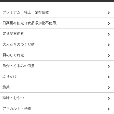
プレミアム（特上）昆布佃煮
日高昆布佃煮（食品添加物不使用）
定番昆布佃煮
大人たちのつくだ煮
貝のしぐれ煮
魚介・くるみの佃煮
ふりかけ
惣菜
珍味・おやつ
アラカルト・乾物