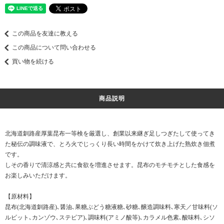
この商品を友達に教える
この商品について問い合わせる
買い物を続ける
商品説明
北海道釧路産厚葉昆布一等検を厳選し、創業以来継ぎ足しつぎたして使ってき
た秘伝の調味液で、とろ火でじっくり長い時間をかけて炊き上げた熟炊き佃煮
です。
しその香りで清涼感と共に食欲を増進させます。昆布のモチモチとした食感を
お楽しみいただけます。
【原材料】
昆布(北海道釧路産)､醤油､果糖ぶどう糖液糖､砂糖､醸造調味料､寒天／甘味料(ソ
ルビット､カンゾウ､ステビア)､調味料(アミノ酸等)､カラメル色素､酸味料､シソ