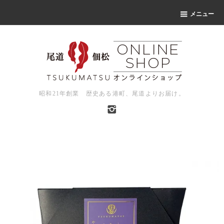
メニュー
昭和21年創業 歴史ある港町、尾道よりお届け。