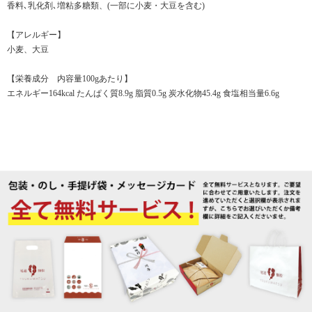
香料､乳化剤､増粘多糖類、(一部に小麦・大豆を含む)
【アレルギー】
小麦、大豆
【栄養成分 内容量100gあたり】
エネルギー164kcal たんぱく質8.9g 脂質0.5g 炭水化物45.4g 食塩相当量6.6g