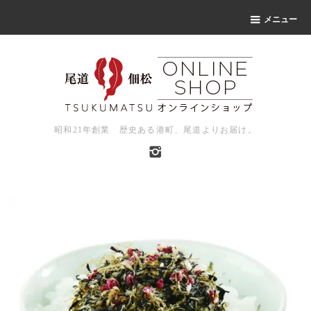
メニュー
昭和21年創業 歴史ある港町、尾道よりお届け。