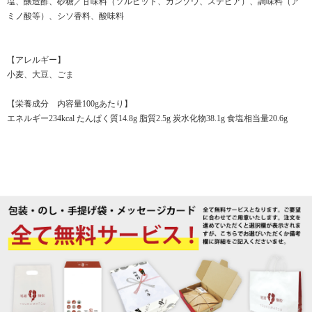
塩、醸造酢、砂糖／甘味料（ソルビット、カンゾウ、ステビア）、調味料（ア
ミノ酸等）、シソ香料、酸味料
【アレルギー】
小麦、大豆、ごま
【栄養成分 内容量100gあたり】
エネルギー234kcal たんぱく質14.8g 脂質2.5g 炭水化物38.1g 食塩相当量20.6g