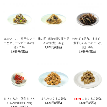
まめいりこ（煮干しいり
味の花（鯖の削り節と昆
わかば（昆布、するめ、
ことグリーンピースの佃
布の佃煮）260g
煮干しいりこのごった
煮）260g
1,620円(税込)
煮）260g
1,620円(税込)
1,620円(税込)
えびくるみ（殻付えびと
はちみつくるみ260g
ごまくるみ260g
くるみの佃煮）260g
1,620円(税込)
1,620円(税込)