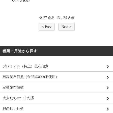
1,620円(税込)
27
13
24
全
商品
-
表示
< Prev
Next >
種類・用途から探す
プレミアム（特上）昆布佃煮
日高昆布佃煮（食品添加物不使用）
定番昆布佃煮
大人たちのつくだ煮
貝のしぐれ煮