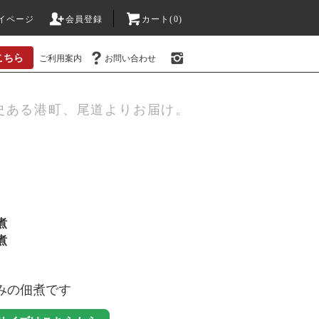
イページ
会員登録
カート(0)
こちら
ご利用案内
お問い合わせ
史ある港町、尾道よりお届け。
煮
煮
るみの佃煮です