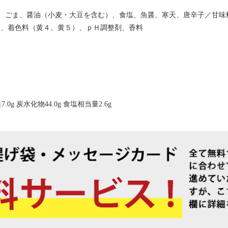
、ごま、醤油（小麦・大豆を含む）、食塩、魚醤、寒天、唐辛子／甘味
)、着色料（黄４、黄５）、ｐＨ調整剤、香料
7.0g 炭水化物44.0g 食塩相当量2.6g