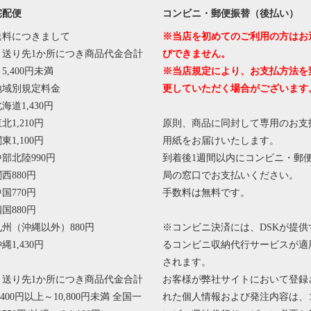
宅配便
コンビニ・郵便振替（後払い）
送料につきまして
※当店を初めてのご利用の方はお
・送り先1か所につき商品代金合計
びできません。
5,400円未満
※当店規定により、お支払方法を
地域別規定料金
更していただく場合がございます
海道1,430円
北1,210円
原則、商品に同封して専用のお支
東1,100円
用紙をお届けいたします。
中部北陸990円
到着後1週間以内にコンビニ・郵
西880円
局の窓口でお支払いください。
国770円
手数料は無料です。
国880円
九州（沖縄以外）880円
※コンビニ決済には、DSKが提供
縄1,430円
るコンビニ収納代行サービスが適
されます。
・送り先1か所につき商品代金合計
お客様が弊社サイトにおいて登録
,400円以上～10,800円未満 全国一
れた個人情報および発注内容は、