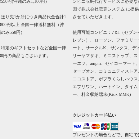
550円(沖縄のみ1,100円）
ンビニ収納代行サービスに必要な
囲で株式会社電算システム に提供
・送り先1か所につき商品代金合計1
させていただきます。
0,800円以上 全国一律送料無料（沖
縄のみ550円）
使用可能コンビニ：7＆I（セブン
レブン）、ローソン、ファミリー
＊特定のギフトセットなど全国一律
ート、サークルK、サンクス、デ
330円の商品もございます。
リーヤマザキ、ミニストップ、ス
ーエフ、ampm、セイコーマート
セーブオン、コミュニティストア
ココストア、ポプラくらしハウス
エブリワン、ハートイン、タイム
ー、料金収納端末(Kiox MMK)
クレジットカード払い
プレゼントの場合などで、自宅で