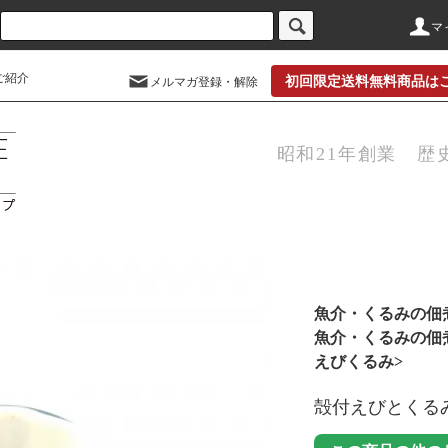
マ
ご紹介
初回限定送料無料商品は
メルマガ登録・解除
昭和21年創業 歴
魚介・くるみの佃
魚介・くるみの佃
えびくるみ>
殻付えびとく