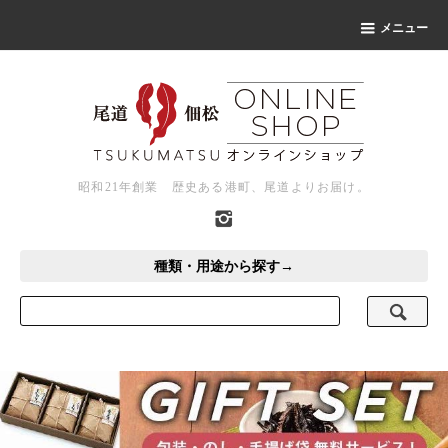
メニュー
昭和21年創業 歴史ある港町、尾道よりお届け。
種類・用途から探す→