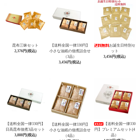
昆布三昧セット
【送料全国一律330円】
お誕生日特別セ
2,376円(税込)
小さな油紙の佃煮詰合せ
ット
（3品）
3,456円(税込)
3,456円(税込)
【送料全国一律330円】
【送料全国一律330
【送料全国一律330円】
日高昆布佃煮3品セット
円】プレミアムセット(4
小さな油紙の佃煮詰合せ
3,888円(税込)
品）
（4品）