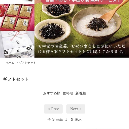
ホーム
>
ギフトセット
ギフトセット
おすすめ順
価格順
新着順
< Prev
Next >
9
1
9
全
商品
-
表示