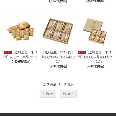
4,968円(税込)
4,104円(税込)
【送料全国一律330
【送料全国一律330円】
【送料全国一律330
円】あじわい15品セット
小さな油紙の佃煮詰合せ
円】ほほえみ昆布佃煮セ
5,400円(税込)
（6品）
ット（6品）
5,400円(税込)
6,480円(税込)
9
1
9
全
商品
-
表示
< Prev
Next >