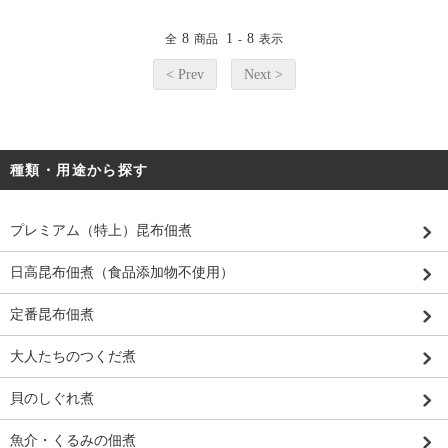
8
1
8
全
商品
-
表示
< Prev
Next >
種類・用途から探す
プレミアム（特上）昆布佃煮
日高昆布佃煮（食品添加物不使用）
定番昆布佃煮
大人たちのつくだ煮
貝のしぐれ煮
魚介・くるみの佃煮