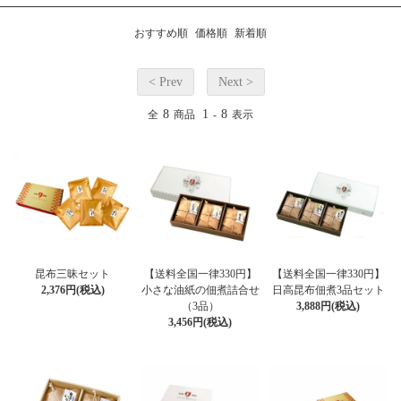
おすすめ順
価格順
新着順
< Prev
Next >
8
1
8
全
商品
-
表示
昆布三昧セット
【送料全国一律330円】
【送料全国一律330円】
2,376円(税込)
小さな油紙の佃煮詰合せ
日高昆布佃煮3品セット
（3品）
3,888円(税込)
3,456円(税込)