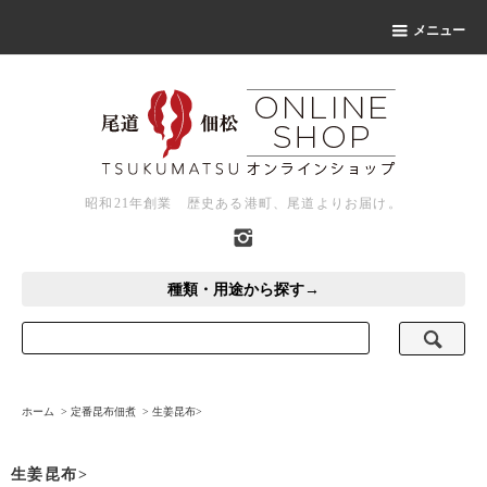
メニュー
昭和21年創業 歴史ある港町、尾道よりお届け。
種類・用途から探す→
ホーム
>
定番昆布佃煮
>
生姜昆布>
生姜昆布>