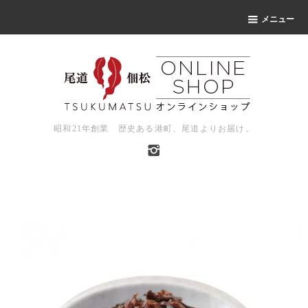
メニュー
昭和21年創業 歴史ある港町、尾道よりお届け。