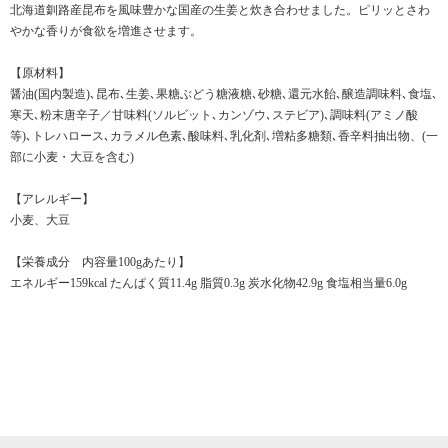
北海道釧路産昆布を風味豊かな国産の生姜と炊き合わせました。ピリッとさわ
やかな香りが食欲を増進させます。
【原材料】
醤油(国内製造)､昆布､生姜､果糖ぶどう糖液糖､砂糖､還元水飴､醸造調味料､食塩､
寒天､粉末唐辛子／甘味料(ソルビット､カンゾウ､ステビア)､調味料(アミノ酸
等)､トレハロース､カラメル色素､酸味料､乳化剤､増粘多糖類､香辛料抽出物、(一
部に小麦・大豆を含む)
【アレルギー】
小麦、大豆
【栄養成分 内容量100gあたり】
エネルギー159kcal たんぱく質11.4g 脂質0.3g 炭水化物42.9g 食塩相当量6.0g