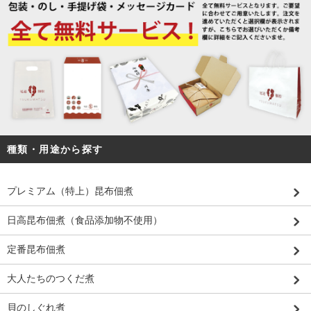
種類・用途から探す
プレミアム（特上）昆布佃煮
日高昆布佃煮（食品添加物不使用）
定番昆布佃煮
大人たちのつくだ煮
貝のしぐれ煮