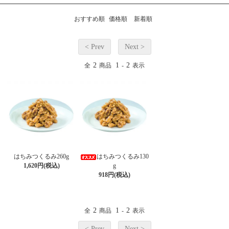
おすすめ順
価格順
新着順
< Prev
Next >
2
1
2
全
商品
-
表示
はちみつくるみ260g
はちみつくるみ130
1,620円(税込)
g
918円(税込)
2
1
2
全
商品
-
表示
< Prev
Next >