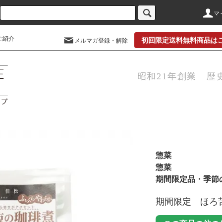
マ
ご紹介
初回限定送料無料商品は
メルマガ登録・解除
昭和21年創業 歴
惣菜
惣菜
期間限定品・季節
期間限定 ほ