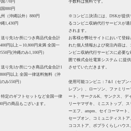
国770円
手数料は無料です。
国880円
九州（沖縄以外）880円
※コンビニ決済には、DSKが提供
縄1,430円
るコンビニ収納代行サービスが適
されます。
・送り先1か所につき商品代金合計
お客様が弊社サイトにおいて登録
,400円以上～10,800円未満 全国一
れた個人情報および発注内容は、
550円(沖縄のみ1,100円）
ンビニ収納代行サービスに必要な
囲で株式会社電算システム に提供
・送り先1か所につき商品代金合計1
させていただきます。
0,800円以上 全国一律送料無料（沖
縄のみ550円）
使用可能コンビニ：7＆I（セブン
レブン）、ローソン、ファミリー
＊特定のギフトセットなど全国一律
ート、サークルK、サンクス、デ
330円の商品もございます。
リーヤマザキ、ミニストップ、ス
ーエフ、ampm、セイコーマート
セーブオン、コミュニティストア
ココストア、ポプラくらしハウス