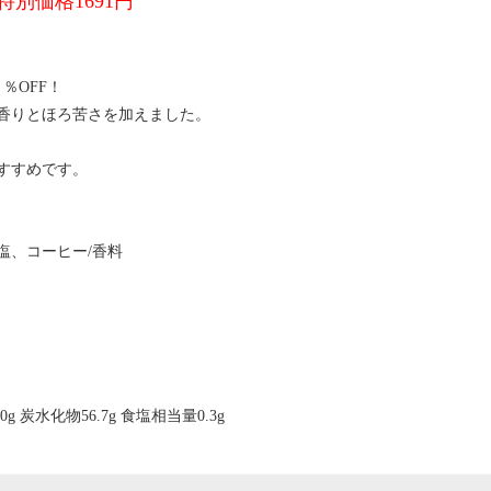
特別価格1691円
％OFF！
香りとほろ苦さを加えました。
すすめです。
塩、コーヒー/香料
0g 炭水化物56.7g 食塩相当量0.3g