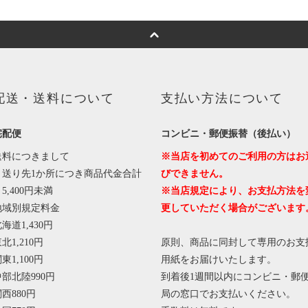
配送・送料について
支払い方法について
宅配便
コンビニ・郵便振替（後払い）
送料につきまして
※当店を初めてのご利用の方はお
・送り先1か所につき商品代金合計
びできません。
5,400円未満
※当店規定により、お支払方法を
地域別規定料金
更していただく場合がございます
海道1,430円
北1,210円
原則、商品に同封して専用のお支
東1,100円
用紙をお届けいたします。
中部北陸990円
到着後1週間以内にコンビニ・郵
西880円
局の窓口でお支払いください。