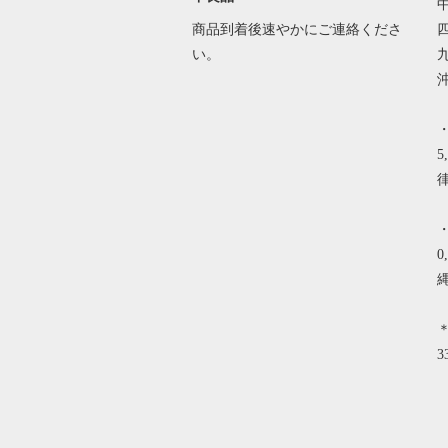
中
商品到着後速やかにご連絡くださ
四
い。
沖
5
律